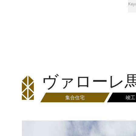
ヴァローレ
集合住宅
竣工