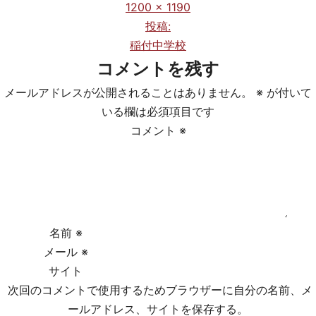
フ
1200 × 1190
ル
投稿:
投
サ
稲付中学校
稿
イ
コメントを残す
ズ
ナ
メールアドレスが公開されることはありません。
※
が付いて
ビ
いる欄は必須項目です
コメント
※
ゲ
ー
シ
ョ
名前
※
メール
※
ン
サイト
次回のコメントで使用するためブラウザーに自分の名前、メ
ールアドレス、サイトを保存する。