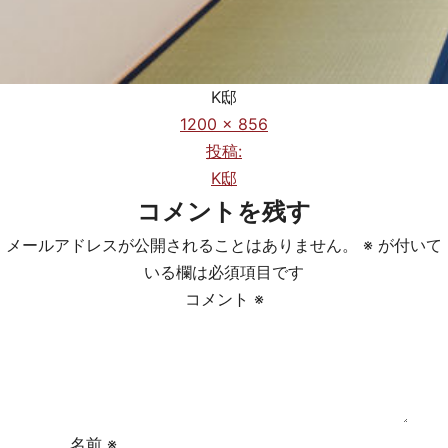
K邸
フ
1200 × 856
ル
投稿:
投
サ
K邸
稿
イ
コメントを残す
ズ
ナ
メールアドレスが公開されることはありません。
※
が付いて
ビ
いる欄は必須項目です
コメント
※
ゲ
ー
シ
ョ
名前
※