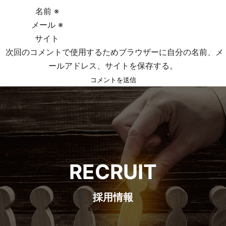
ョ
名前
※
メール
※
ン
サイト
次回のコメントで使用するためブラウザーに自分の名前、メ
ールアドレス、サイトを保存する。
RECRUIT
採用情報