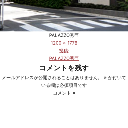
PALAZZO秀亜
フ
1200 × 1778
ル
投稿:
投
サ
PALAZZO秀亜
稿
イ
コメントを残す
ズ
ナ
メールアドレスが公開されることはありません。
※
が付いて
ビ
いる欄は必須項目です
コメント
※
ゲ
ー
シ