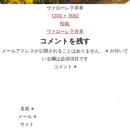
ヴァローレ下井草
フ
1200 × 1682
ル
投稿:
投
サ
ヴァローレ下井草
稿
イ
コメントを残す
ズ
ナ
メールアドレスが公開されることはありません。
※
が付いて
ビ
いる欄は必須項目です
コメント
※
ゲ
ー
シ
ョ
名前
※
メール
※
ン
サイト