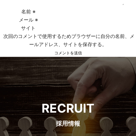
ョ
名前
※
メール
※
ン
サイト
次回のコメントで使用するためブラウザーに自分の名前、メ
ールアドレス、サイトを保存する。
RECRUIT
採用情報