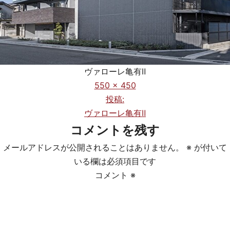
ヴァローレ亀有Ⅱ
フ
550 × 450
ル
投稿:
投
サ
ヴァローレ亀有Ⅱ
稿
イ
コメントを残す
ズ
ナ
メールアドレスが公開されることはありません。
※
が付いて
ビ
いる欄は必須項目です
コメント
※
ゲ
ー
シ