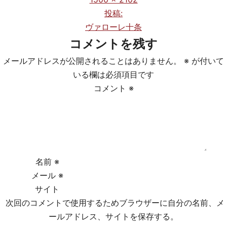
ル
投稿:
投
サ
ヴァローレ十条
稿
イ
コメントを残す
ズ
ナ
メールアドレスが公開されることはありません。
※
が付いて
ビ
いる欄は必須項目です
コメント
※
ゲ
ー
シ
ョ
名前
※
メール
※
ン
サイト
次回のコメントで使用するためブラウザーに自分の名前、メ
ールアドレス、サイトを保存する。