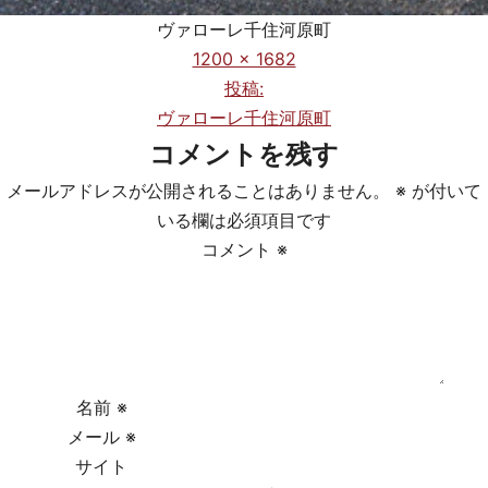
ヴァローレ千住河原町
フ
1200 × 1682
ル
投稿:
投
サ
ヴァローレ千住河原町
稿
イ
コメントを残す
ズ
ナ
メールアドレスが公開されることはありません。
※
が付いて
ビ
いる欄は必須項目です
コメント
※
ゲ
ー
シ
ョ
名前
※
メール
※
ン
サイト