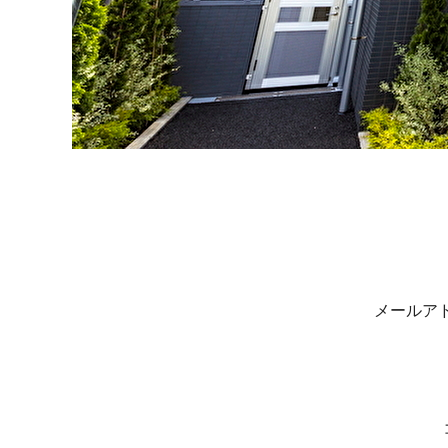
投
稿
ナ
メールア
ビ
ゲ
ー