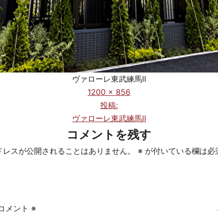
ヴァローレ東武練馬Ⅱ
フ
1200 × 856
ル
投稿:
サ
ヴァローレ東武練馬Ⅱ
イ
コメントを残す
ズ
ドレスが公開されることはありません。
※
が付いている欄は必
コメント
※