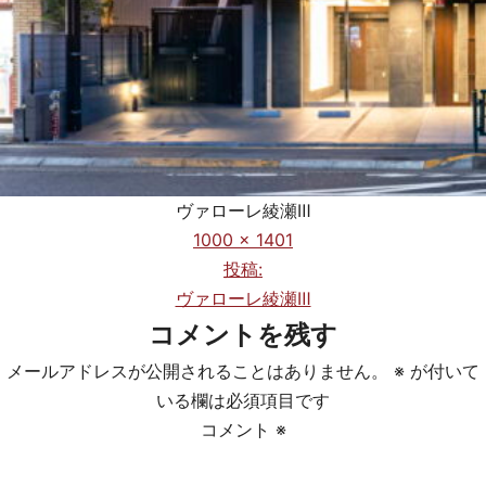
ヴァローレ綾瀬Ⅲ
フ
1000 × 1401
ル
投稿:
投
サ
ヴァローレ綾瀬Ⅲ
稿
イ
コメントを残す
ズ
ナ
メールアドレスが公開されることはありません。
※
が付いて
ビ
いる欄は必須項目です
コメント
※
ゲ