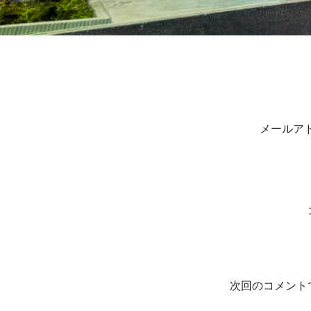
投
稿
ナ
メールア
ビ
ゲ
ー
シ
ョ
次回のコメント
ン