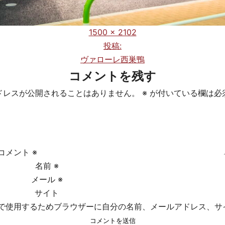
フ
1500 × 2102
ル
投稿:
サ
ヴァローレ西巣鴨
イ
コメントを残す
ズ
ドレスが公開されることはありません。
※
が付いている欄は必
コメント
※
名前
※
メール
※
サイト
で使用するためブラウザーに自分の名前、メールアドレス、サ