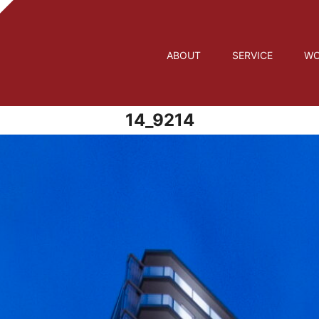
ABOUT
SERVICE
WO
14_9214