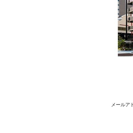
投
稿
ナ
メールア
ビ
ゲ