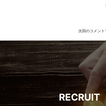
ー
シ
ョ
次回のコメント
ン
RECRUIT