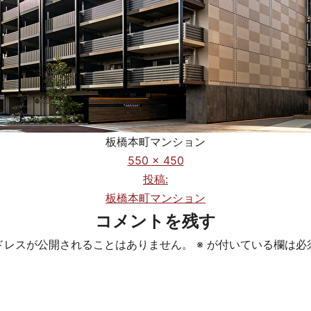
板橋本町マンション
フ
550 × 450
ル
投稿:
サ
板橋本町マンション
イ
コメントを残す
ズ
ドレスが公開されることはありません。
※
が付いている欄は必